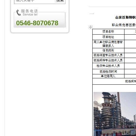
0546-8070678