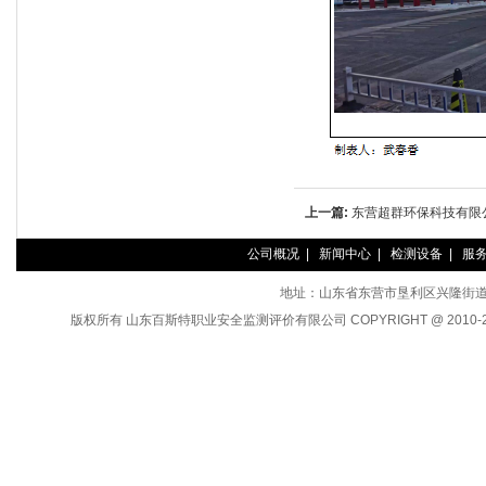
上一篇:
东营超群环保科技有限
检测
公司概况
|
新闻中心
|
检测设备
|
服
地址：山东省东营市垦利区兴隆街道裕丰路
版权所有 山东百斯特职业安全监测评价有限公司 COPYRIGHT @ 2010-2014 A