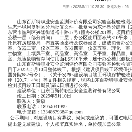
日期：2025/5/11 10:25:30 浏览次数：
96
山东百斯特职业安全监测评价有限公司实验室检验检测
生态环境局
垦利
区分局批复文件，批复号为
东环垦分建
审【
东营市垦利区兴隆街道裕丰路
17
号
1
幢办公楼
201
室
。
项目租
公楼一层（部分房间）、二层，
办公区使用面积约
310
平米
托原有房屋格
局，布置实验桌椅及仪器设备，建成包含办公
室、
仪器二室、仪器三室、仪器四室、仪器五室、理化一室
生物室、土壤风干室、药品室、高温室、天平室、样品室、
室。危险废物暂存间使用面积约
10
平米
，建于办公楼北侧
板
山东百斯特职业安全监测评价有限公司
实验室检验检测
目于
2025
年
5
月
10
日整体竣工。
根据《建设项目竣工环境保
国务院
682
号令）、《关于发布
<
建设项目竣工环境保护验收
评〔
2017
〕
4
号）等文件相关规定，现将
山东百斯特职业安
检测项目
竣工日期及调试日期进行公示。
建设单位：
山东百斯特职业安全监测评价有限公司
竣工日期：
202
5
年
5
月
10
日
联系人：
黄硕
联系电话：
18954031999
电子邮箱：
1334867938
@qq.com
公示期间，对建设项目有异议、疑问或建议的，可通过电话
提出意见或建议。个人须署真实姓名，单位须加盖公章