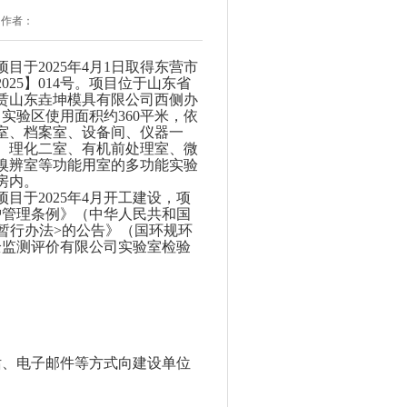
 作者：
项目
于
202
5
年
4
月
1
日取得东营市
2025
】
014
号
。项目位于
山东省
赁山东垚坤模具有限公司西侧办
，实验区使用面积约
360
平米，依
室、档案室、设备间、仪器一
、理化二室、有机前处理室、微
嗅辨室等功能
用室的多功能实验
房内
。
项目于
20
25
年
4
月
开工建设
，
项
护管理条例》（中华人民共和国
暂行办法
>
的公告》（国环规环
全监测评价有限公司实验室检验
、电子邮件等方式向建设单位