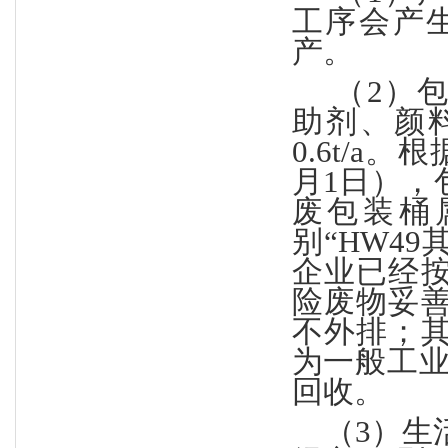
工序会产生
产。
（
2）
助剂、颜
0.6t/a
月1日），
废包装桶属
别“HW49其
企业已经
险废物妥
不外排；
为一般工业
回收。
（
3
）生