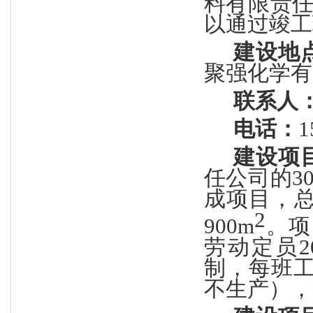
料有限责
以通过竣工
建设地
聚强化学有
联系人
电话：
1
建设项
任公司的
3
成项目，总
2
900m
。项
劳动定员
制，每班工
不生产），