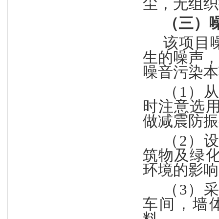
尘，无组织
（三）
该项目
生的噪声
噪音污染本
（
1）
时注意选
做减震防振
（
2）
筑物及绿
环境的影响
（
3）
车间，墙