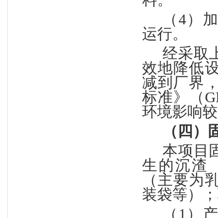
料。
（
4）
运行。
经采取
效地降低
减到厂界
标准》（
G
环境影响较
（四）
本项目
生的沉渣
（主要为
装袋等）；
（
1）